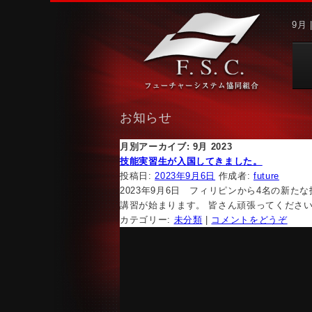
9月
お知らせ
月別アーカイブ:
9月 2023
技能実習生が入国してきました。
投稿日:
2023年9月6日
作成者:
future
2023年9月6日 フィリピンから4名の新
講習が始まります。 皆さん頑張ってくださ
カテゴリー:
未分類
|
コメントをどうぞ