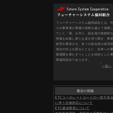
フューチャーシステム協同組合とは、
小の事業者が業種の垣根を越えて連携
ていく「場」を作り、組合員の独創的
情報を結集し新たな道を切り開き、事
経営を繁栄させ、各々の組合員の経済
地位の向上を図るとともに、未来への
業展開を果たすべくことを目的とした
業協同組合であります。
一覧へ
最近の投稿
ETCコーポレートカードの一部不具
に伴う交換対応について
ETC通信障害について