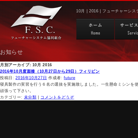
10月 | 2016 | フューチャー
お知らせ
月別アーカイブ:
10月 2016
2016年10月度面接（10月27日から29日）フィリピン
投稿日:
2016年10月27日
作成者:
future
寝具製作の実習を行う６名の選抜を実施致しました。一生懸命ミシンを
頑張って下さい。
カテゴリー:
未分類
|
コメントをどうぞ