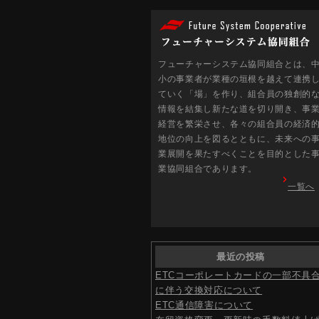
フューチャーシステム協同組合とは、
小の事業者が業種の垣根を越えて連携
ていく「場」を作り、組合員の独創的
情報を結集し新たな道を切り開き、事
経営を繁栄させ、各々の組合員の経済
地位の向上を図るとともに、未来への
業展開を果たすべくことを目的とした
業協同組合であります。
一覧へ
最近の投稿
ETCコーポレートカードの一部不具
に伴う交換対応について
ETC通信障害について