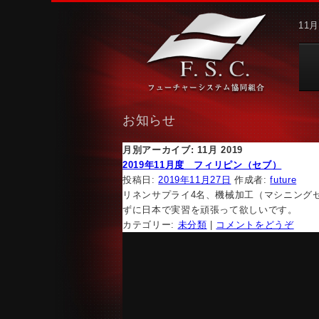
11
お知らせ
月別アーカイブ:
11月 2019
2019年11月度 フィリピン（セブ）
投稿日:
2019年11月27日
作成者:
future
リネンサプライ4名、機械加工（マシニング
ずに日本で実習を頑張って欲しいです。
カテゴリー:
未分類
|
コメントをどうぞ